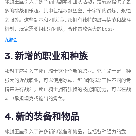
冰封王座引入了多个新的副本和团队活动，给玩家提供了更
多的挑战和乐趣。其中包括冰冠堡垒、十字军的试炼、永恒
之眼等。这些副本和团队活动都拥有独特的故事情节和战斗
机制，玩家需要组织好团队，合作击败强大的boss。
九游会
3. 新增的职业和种族
冰封王座引入了死亡骑士这个全新的职业。死亡骑士是一种
强大的近战职业，可以使用冰霜、鲜血和邪恶三种不同的专
精来进行战斗。死亡骑士拥有独特的技能和能力，可以在战
斗中承担坦克或输出的角色。
4. 新的装备和物品
冰封王座引入了许多新的装备和物品，包括各种强力的武