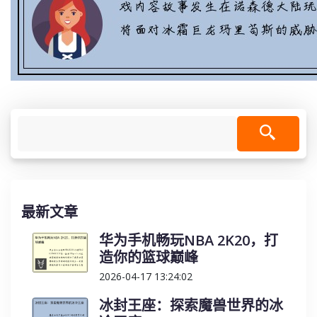
最新文章
华为手机畅玩NBA 2K20，打
造你的篮球巅峰
2026-04-17 13:24:02
冰封王座：探索魔兽世界的冰