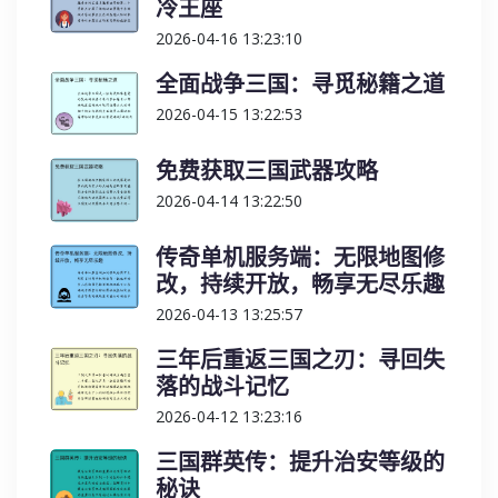
冷王座
2026-04-16 13:23:10
全面战争三国：寻觅秘籍之道
2026-04-15 13:22:53
免费获取三国武器攻略
2026-04-14 13:22:50
传奇单机服务端：无限地图修
改，持续开放，畅享无尽乐趣
2026-04-13 13:25:57
三年后重返三国之刃：寻回失
落的战斗记忆
2026-04-12 13:23:16
三国群英传：提升治安等级的
秘诀