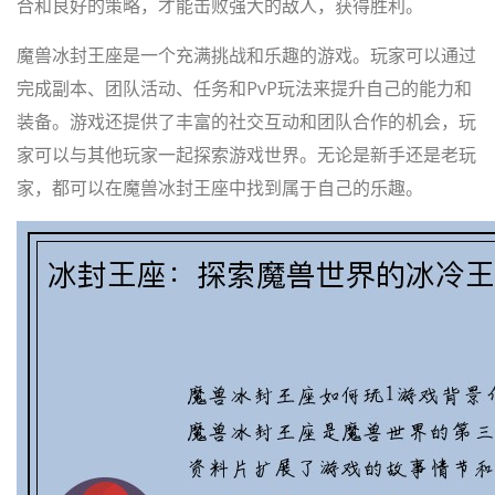
合和良好的策略，才能击败强大的敌人，获得胜利。
魔兽冰封王座是一个充满挑战和乐趣的游戏。玩家可以通过
完成副本、团队活动、任务和PvP玩法来提升自己的能力和
装备。游戏还提供了丰富的社交互动和团队合作的机会，玩
家可以与其他玩家一起探索游戏世界。无论是新手还是老玩
家，都可以在魔兽冰封王座中找到属于自己的乐趣。